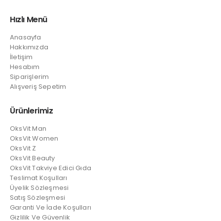
Hızlı Menü
Anasayfa
Hakkımızda
İletişim
Hesabım
Siparişlerim
Alışveriş Sepetim
Ürünlerimiz
OksVit Man
OksVit Women
OksVit Z
OksVit Beauty
OksVit Takviye Edici Gıda
Teslimat Koşulları
Üyelik Sözleşmesi
Satış Sözleşmesi
Garanti Ve İade Koşulları
Gizlilik Ve Güvenlik