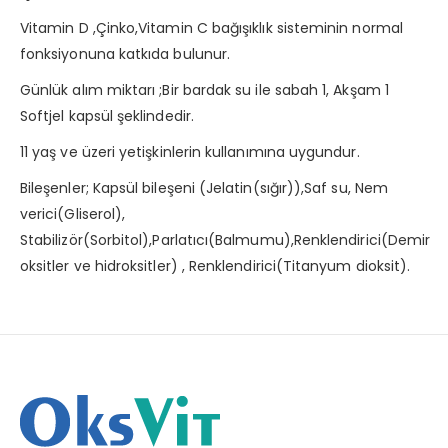
Vitamin D ,Çinko,Vitamin C bağışıklık sisteminin normal
fonksiyonuna katkıda bulunur.
Günlük alım miktarı ;Bir bardak su ile sabah 1, Akşam 1
Softjel kapsül şeklindedir.
11 yaş ve üzeri yetişkinlerin kullanımına uygundur.
Bileşenler; Kapsül bileşeni (Jelatin(sığır)),Saf su, Nem
verici(Gliserol),
Stabilizör(Sorbitol),Parlatıcı(Balmumu),Renklendirici(Demir
oksitler ve hidroksitler) , Renklendirici(Titanyum dioksit).