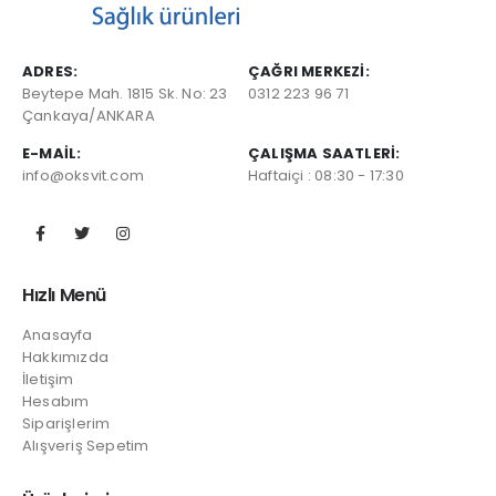
ADRES:
ÇAĞRI MERKEZI:
Beytepe Mah. 1815 Sk. No: 23
0312 223 96 71
Çankaya/ANKARA
E-MAIL:
ÇALIŞMA SAATLERI:
info@oksvit.com
Haftaiçi : 08:30 - 17:30
Hızlı Menü
Anasayfa
Hakkımızda
İletişim
Hesabım
Siparişlerim
Alışveriş Sepetim