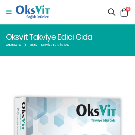
0
Oksvit Takviye Edici Gıda
ANASAYFA
OKSVIT TAKVIYE EDICI GIDA