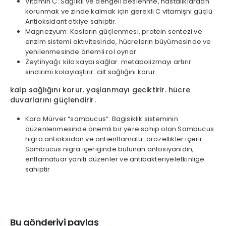
Vitamin C: Sağlıklı ve dengeli beslenme, hastalıklardan
korunmak ve zinde kalmak için gerekli C vitamişni güçlü
Antioksidant etkiye sahiptir.
Magnezyum: Kasların güçlenmesi, protein sentezi ve
enzim sistemi aktivitesinde, hücrelerin büyümesinde ve
yenilenmesinde önemli rol oynar.
Zeytinyağı: kilo kaybı sağlar. metabolizmayı artırır.
sindirimi kolaylaştırır. cilt sağlığını korur.
kalp sağlığını korur. yaşlanmayı geciktirir. hücre
duvarlarını güçlendirir.
Kara Mürver “sambucus”: Bagisiklik sisteminin
düzenlenmesinde önemli bir yere sahip olan Sambucus
nigra antioksidan ve antienflamatu-arözellikler içerir.
Sambucus nigra içeriginde bulunan antosiyanidin,
enflamatuar yaniti düzenler ve antibakteriyeletkinlige
sahiptir
Bu gönderiyi paylaş