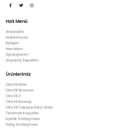
Hızlı Menü
Anasayfa
Hakkımızda
İletişim
Hesabım
Siparişlerim
Alışveriş Sepetim
Ürünlerimiz
OksVit Man
OksVit Women
OksVit Z
OksVit Beauty
OksVit Takviye Edici Gıda
Teslimat Koşulları
Üyelik Sözleşmesi
Satış Sözleşmesi