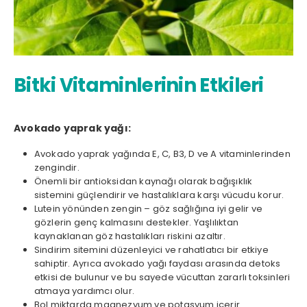
Bitki Vitaminlerinin Etkileri
Avokado yaprak yağı:
Avokado yaprak yağında E, C, B3, D ve A vitaminlerinden
zengindir.
Önemli bir antioksidan kaynağı olarak bağışıklık
sistemini güçlendirir ve hastalıklara karşı vücudu korur.
Lutein yönünden zengin – göz sağlığına iyi gelir ve
gözlerin genç kalmasını destekler. Yaşlılıktan
kaynaklanan göz hastalıkları riskini azaltır.
Sindirim sitemini düzenleyici ve rahatlatıcı bir etkiye
sahiptir. Ayrıca avokado yağı faydası arasında detoks
etkisi de bulunur ve bu sayede vücuttan zararlı toksinleri
atmaya yardımcı olur.
Bol miktarda magnezyum ve potasyum içerir.