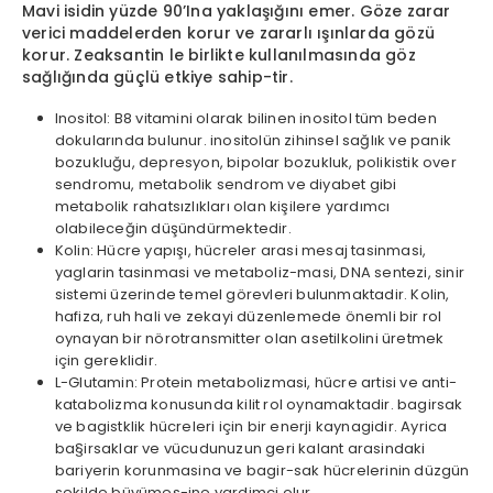
Mavi isidin yüzde 90’Ina yaklaşığını emer. Göze zarar
verici maddelerden korur ve zararlı ışınlarda gözü
korur. Zeaksantin le birlikte kullanılmasında göz
sağlığında güçlü etkiye sahip-tir.
Inositol: B8 vitamini olarak bilinen inositol tüm beden
dokularında bulunur. inositolün zihinsel sağlık ve panik
bozukluğu, depresyon, bipolar bozukluk, polikistik over
sendromu, metabolik sendrom ve diyabet gibi
metabolik rahatsızlıkları olan kişilere yardımcı
olabileceğin düşündürmektedir.
Kolin: Hücre yapışı, hücreler arasi mesaj tasinmasi,
yaglarin tasinmasi ve metaboliz-masi, DNA sentezi, sinir
sistemi üzerinde temel görevleri bulunmaktadir. Kolin,
hafiza, ruh hali ve zekayi düzenlemede önemli bir rol
oynayan bir nörotransmitter olan asetilkolini üretmek
için gereklidir.
L-Glutamin: Protein metabolizmasi, hücre artisi ve anti-
katabolizma konusunda kilit rol oynamaktadir. bagirsak
ve bagistklik hücreleri için bir enerji kaynagidir. Ayrica
ba§irsaklar ve vücudunuzun geri kalant arasindaki
bariyerin korunmasina ve bagir-sak hücrelerinin düzgün
sekilde büyümes-ine yardimci olur.