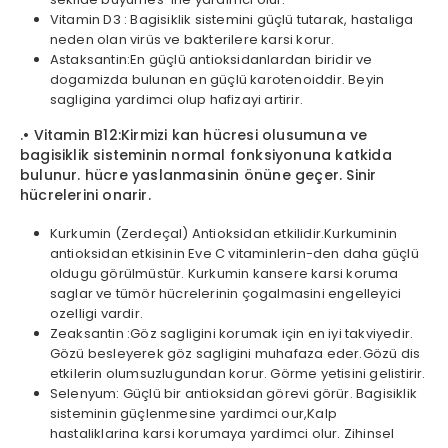
Vitamin D3 : Bagisiklik sistemini güçlü tutarak, hastaliga
neden olan virüs ve bakterilere karsi korur.
Astaksantin:En güçlü antioksidanlardan biridir ve
dogamizda bulunan en güçlü karotenoiddir. Beyin
sagligina yardimci olup hafizayi artirir.
.• Vitamin B12:Kirmizi kan hücresi olusumuna ve
bagisiklik sisteminin normal fonksiyonuna katkida
bulunur. hücre yaslanmasinin önüne geçer. Sinir
hücrelerini onarir.
Kurkumin (Zerdeçal) Antioksidan etkilidir.Kurkuminin
antioksidan etkisinin Eve C vitaminlerin-den daha güçlü
oldugu görülmüstür. Kurkumin kansere karsi koruma
saglar ve tümör hücrelerinin çogalmasini engelleyici
ozelligi vardir.
Zeaksantin :Göz sagligini korumak için en iyi takviyedir.
Gözü besleyerek göz sagligini muhafaza eder.Gözü dis
etkilerin olumsuzlugundan korur. Görme yetisini gelistirir.
Selenyum: Güçlü bir antioksidan görevi görür. Bagisiklik
sisteminin güçlenmesine yardimci our,Kalp
hastaliklarina karsi korumaya yardimci olur. Zihinsel