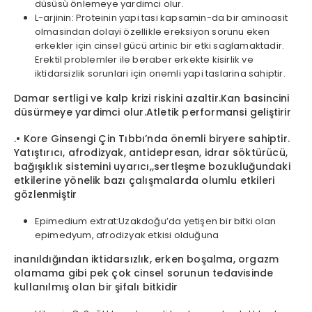
düsüsù önlemeye yardimci olur.
L-arjinin: Proteinin yapi tasi kapsamin-da bir aminoasit
olmasindan dolayi özellikle ereksiyon sorunu eken
erkekler için cinsel gücü artinic bir etki saglamaktadir.
Erektil problemler ile beraber erkekte kisirlik ve
iktidarsizlik sorunlari için onemli yapi taslarina sahiptir.
Damar sertligi ve kalp krizi riskini azaltir.Kan basincini
düsürmeye yardimci olur.Atletik performansi geliştirir
.• Kore Ginsengi Çin Tıbbı’nda önemli biryere sahiptir.
Yatıştırıcı, afrodizyak, antidepresan, idrar söktürücü,
bağışıklık sistemini uyarıcı,,sertleşme bozukluğundaki
etkilerine yönelik bazı çalışmalarda olumlu etkileri
gözlenmiştir
Epimedium extrat:Uzakdoğu’da yetişen bir bitki olan
epimedyum, afrodizyak etkisi olduğuna
inanıldığından iktidarsızlık, erken boşalma, orgazm
olamama gibi pek çok cinsel sorunun tedavisinde
kullanılmış olan bir şifalı bitkidir